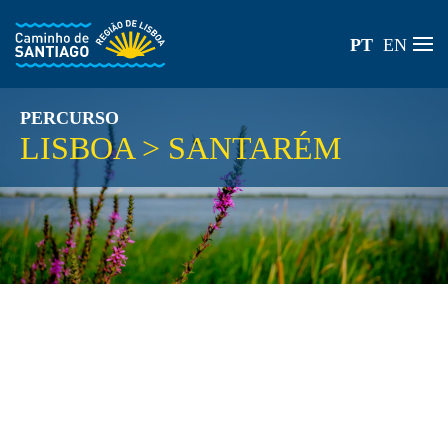
PT
EN
Skip to main content
PERCURSO
LISBOA > SANTARÉM